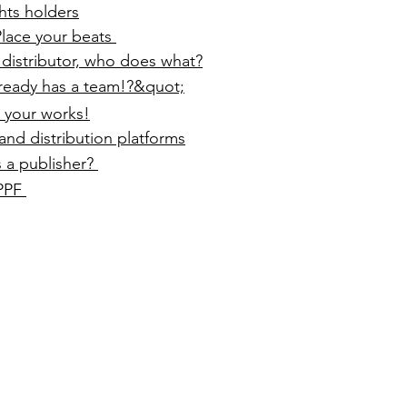
hts holders
lace your beats
, distributor, who does what?
lready has a team!?&quot;
 your works!
 and distribution platforms
s a publisher?
PPF