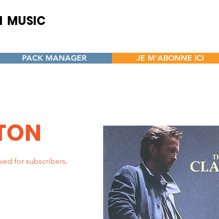
H MUSIC
CENTER
s and opportunities for
 Authors - Artists - Beatmakers
PACK MANAGER
JE M'ABONNE ICI
PTON
ved for subscribers
.