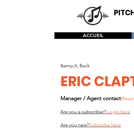
PITC
Resource
Composers -
ACCUEIL
&amp;lt; Back
ERIC CLA
Manager / Agent contact
:
Reser
Are you a subscriber?
Login here
Are you new?
Subscribe here