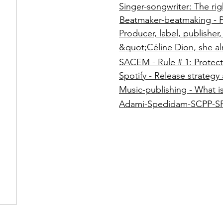
Singer-songwriter: The rig
Beatmaker-beatmaking - P
Producer, label, publisher
&quot;Céline Dion, she a
SACEM - Rule # 1: Protect
Spotify - Release strategy
Music-publishing - What i
Adami-Spedidam-SCPP-S