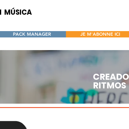
H MÚSICA
CENTRO
s y oportunidades para
s - Autores - Artistas - Beatmakers
PACK MANAGER
JE M'ABONNE ICI
CREADO
RITMOS