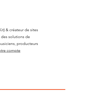
it) & créateur de sites
t des solutions de
musiciens, producteurs
otre compte