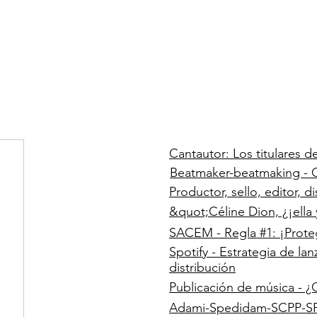
Cantautor: Los titulares d
Beatmaker-beatmaking - 
Productor, sello, editor, d
&quot;Céline Dion, ¿¡ella
SACEM - Regla #1: ¡Prote
Spotify - Estrategia de la
distribución
Publicación de música - ¿
Adami-Spedidam-SCPP-S