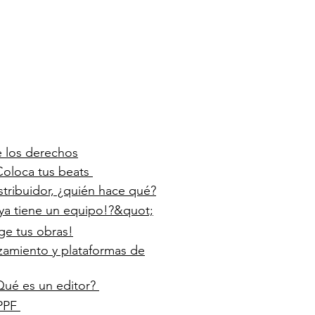
e los derechos
Coloca tus beats
istribuidor, ¿quién hace qué?
 ya tiene un equipo!?&quot;
ge tus obras!
nzamiento y plataformas de
Qué es un editor?
PPF