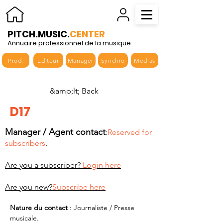
PITCH.MUSIC.
CENTER
Annuaire professionnel de la musique
Prod.
Editeur
Manager
Synchro
Medias
&amp;lt; Back
D17
Manager / Agent contact
:
Reserved for
subscribers
.
Are you a subscriber?
Login here
Are you new?
Subscribe here
Nature du contact 
: Journaliste / Presse 
musicale.  