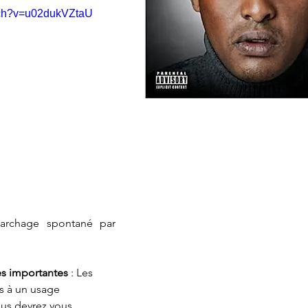
tch?v=u02dukVZtaU
rchage spontané par 
es importantes 
: Les 
 à un usage 
ous devrez vous 