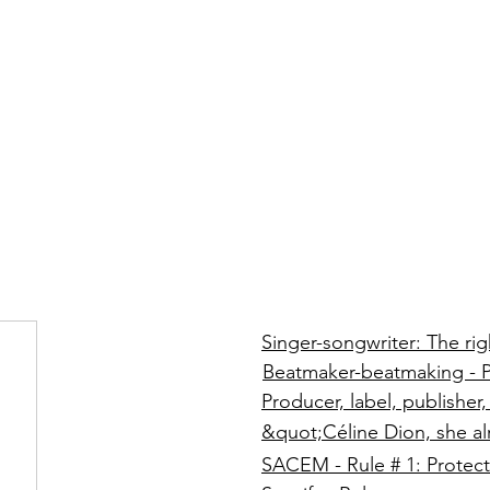
Singer-songwriter: The rig
Beatmaker-beatmaking - P
Producer, label, publisher
&quot;Céline Dion, she a
SACEM - Rule # 1: Protect