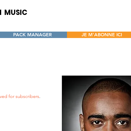
H MUSIC
CENTER
s and opportunities for
 Authors - Artists - Beatmakers
PACK MANAGER
JE M'ABONNE ICI
ved for subscribers
.