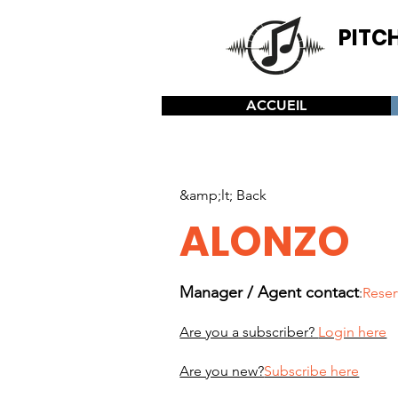
PITC
Resource
Composers -
ACCUEIL
&amp;lt; Back
ALONZO
Manager / Agent contact
:
Reser
Are you a subscriber?
Login here
Are you new?
Subscribe here