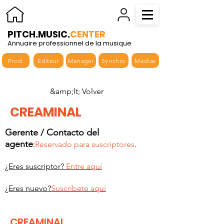
PITCH.MUSIC.
CENTER
Annuaire professionnel de la musique
Prod.
Editeur
Manager
Synchro
Medias
&amp;lt; Volver
CREAMINAL
Gerente / Contacto del
agente
:
Reservado para suscriptores
.
¿Eres suscriptor?
Entre aquí
¿Eres nuevo?
Suscríbete aquí
CREAMINAL