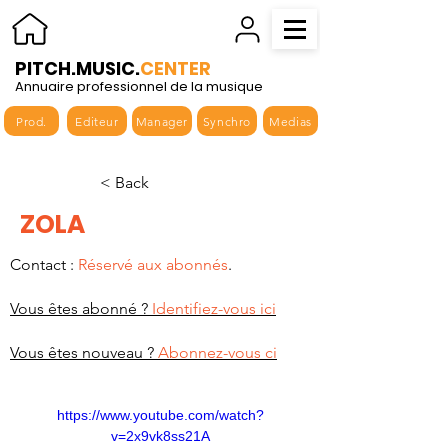
PITCH.MUSIC.
CENTER
Annuaire professionnel de la musique
Prod.
Editeur
Manager
Synchro
Medias
< Back
ZOLA
Contact :
Réservé aux abonnés
.
Vous êtes abonné ?
Identifiez-vous ici
Vous êtes nouveau ?
Abonnez-vous ci
https://www.youtube.com/watch?
v=2x9vk8ss21A