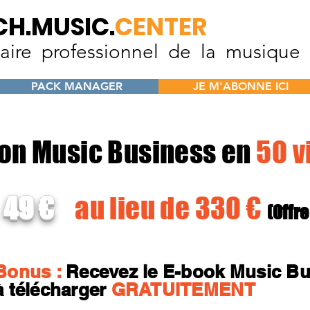
CH.MUSIC.
CENTER
aire professionnel de la musique
PACK MANAGER
JE M'ABONNE ICI
on Music Business en
50 v
9 €
a
u lieu de 330 €
(Offre
Bonus :
Recevez le E-book Music Bu
à télécharger
GRATUITEMENT