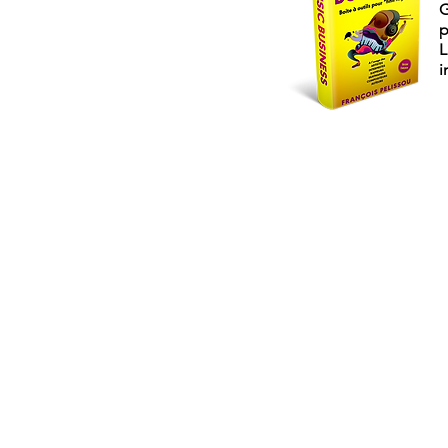
G
p
L
i