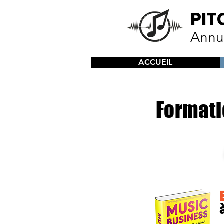
PIT
Annu
ACCUEIL
Formati
4