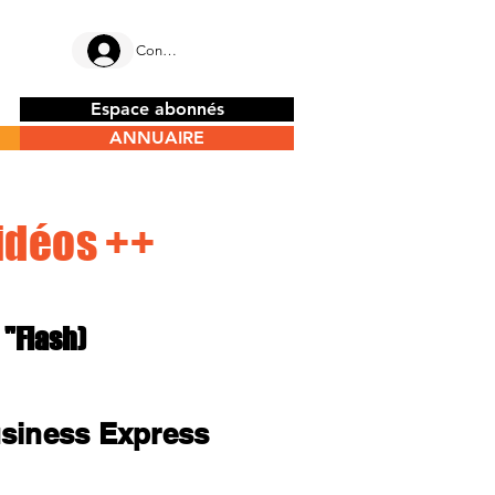
Connectez-vous
Espace abonnés
ANNUAIRE
idéos ++
 "Flash)
siness Express